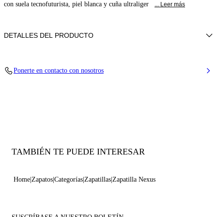
con suela tecnofuturista, piel blanca y cuña ultraliger
... Leer más
DETALLES DEL PRODUCTO
Piel
Ponerte en contacto con nosotros
70 Mm / Suela De Goma De 2,7 Pulgadas
100% Made In Italy
Código: 2X894U0701SALEN9999
TAMBIÉN TE PUEDE INTERESAR
Home
Zapatos
Categorías
Zapatillas
Zapatilla Nexus