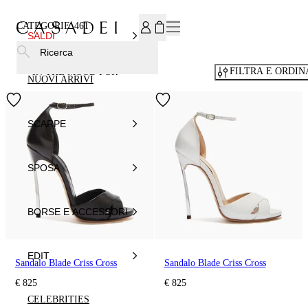
ISCRIVITI ALLA NEWSLETTER, PER TE IL 15% DI SCONTO
CATEGORIE
461
SALDI
Ricerca
FILTRA E ORDIN
IN THE MOOD FOR
NUOVI ARRIVI
SCARPE
SPOSA
BORSE E ACCESSORI
EDIT
Sandalo Blade Criss Cross
Sandalo Blade Criss Cross
€ 825
€ 825
CELEBRITIES