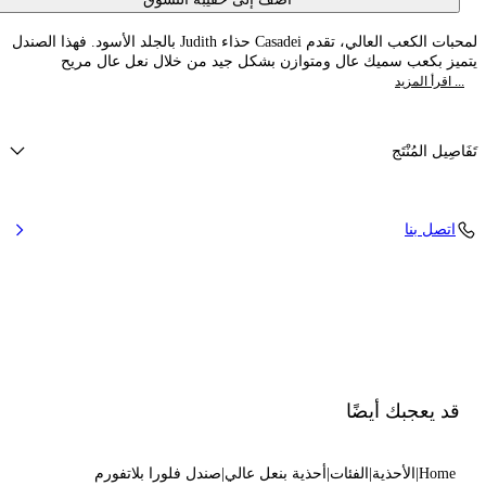
لمحبات الكعب العالي، تقدم Casadei حذاء Judith بالجلد الأسود. فهذا الصندل
يتميز بكعب سميك عال ومتوازن بشكل جيد من خلال نعل عال مريح
... اقرأ المزيد
تَفَاصِيل المُنْتَج
جلد غنم
اتصل بنا
كعب مغطى بالساتان 140 ملم / 5.5 بوصة ومنصة بارتفاع 40 ملم / 1.5
بوصة.
100% Made In Italy
الرمز: 1L287Y1401MINOR9000
قد يعجبك أيضًا
Home
الأحذية
الفئات
أحذية بنعل عالي
صندل فلورا بلاتفورم