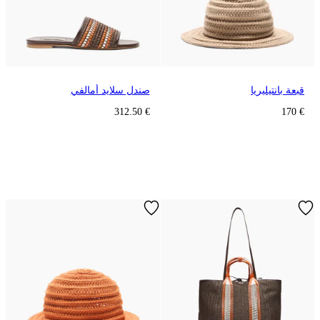
قبعة بانتيليريا
صندل سلايد أمالفي
€ 312.50
€ 170