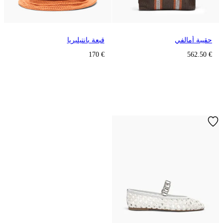
حقيبة أمالفي
قبعة بانتيليريا
€ 170
€ 562.50