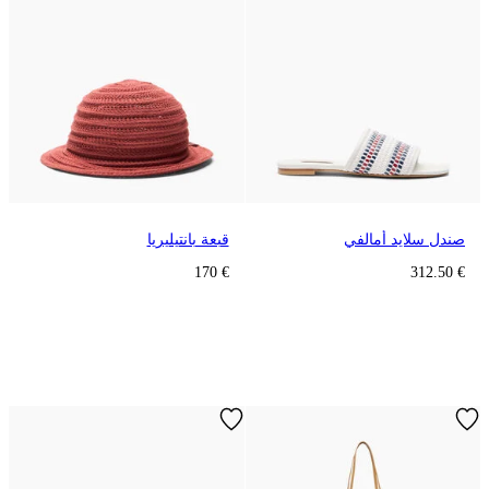
صندل سلايد أمالفي
قبعة بانتيليريا
€ 170
€ 312.50