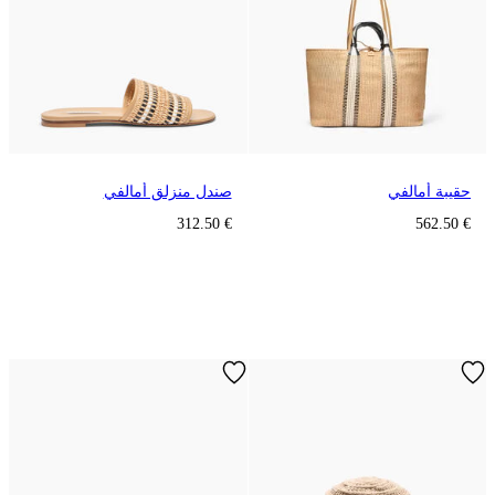
حقيبة أمالفي
صندل منزلق أمالفي
€ 312.50
€ 562.50