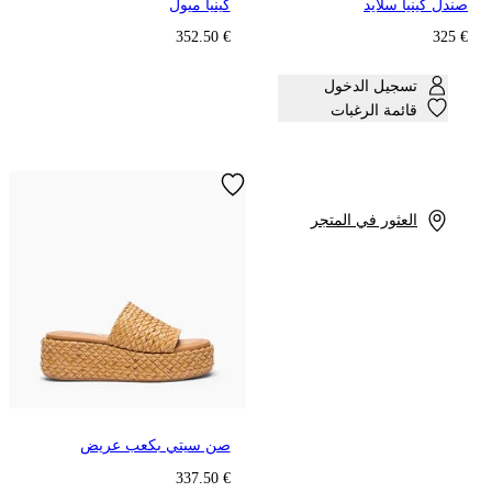
صندل كينيا سلايد
كينيا ميول
€ 352.50
€ 325
تسجيل الدخول
قائمة الرغبات
العثور في المتجر
صن سيتي بكعب عريض
€ 337.50