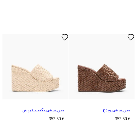
صن سيتي ويدج
صن سيتي بكعب عريض
€ 352.50
€ 352.50