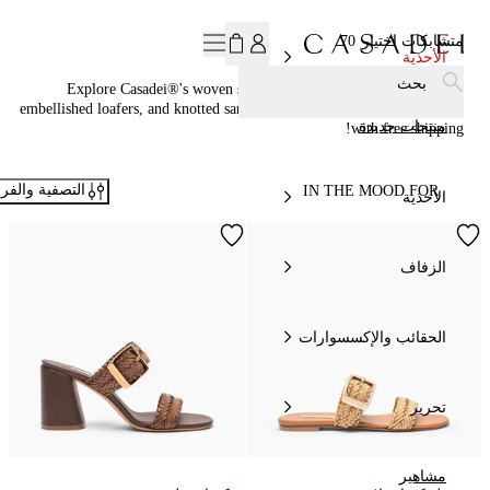
اشترك في نشرتنا الإخبارية، لتحصل على خصم 15% الآن!
متشابكات اختيار
70
الأحذية
بحث
Explore Casadei®'s woven shoes collection—platform sneakers,
embellished loafers, and knotted sandals handcrafted in Italy. Shop now
منتجات جديدة
with free shipping!
التصفية والفر
IN THE MOOD FOR
الأحذية
الزفاف
الحقائب والإكسسوارات
تحرير
مشاهير