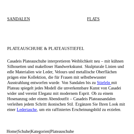
SANDALEN
FLATS
PLATEAUSCHUHE & PLATEAUSTIEFEL
Casadeis Plateauschuhe interpretieren Weiblichkeit neu – mit kühnen
Silhouetten und makelloser Handwerkskunst. Skulpturale Linien und
edle Materialien wie Leder, Velours und metallische Oberflächen
prägen eine Kollektion, die für Frauen mit selbstbewusster
Ausstrahlung entworfen wurde. Von Sandalen bis zu
Stiefeln
mit
Plateau spiegelt jedes Modell die unverkennbare Kunst von Casadei
wider und vereint Eleganz mit modernem Esprit. Ob zu einem
Hosenanzug oder einem Abendoutfit – Casadeis Plateausandalen
verleihen jedem Schritt ikonischen Stil. Ergänzen Sie Ihren Look mit
einer
Ledertasche
, um ein raffiniertes Erscheinungsbild zu erzielen.
Home
Schuhe
Kategorien
Plateauschuhe