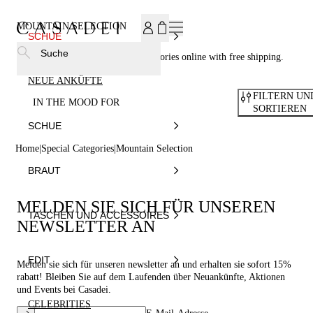
MELDEN SIE SICH FÜR UNSEREN NEWSLETTER AN UND ER
MOUNTAIN SELECTION
SCHUE
Suche
Casadei® - Shop your luxury accessories online with free shipping.
NEUE ANKÜFTE
FILTERN UN
IN THE MOOD FOR
SORTIEREN
SCHUE
Home
Special Categories
Mountain Selection
BRAUT
MELDEN SIE SICH FÜR UNSEREN
TASCHEN UND ACCESSOIRES
NEWSLETTER AN
EDIT
Melden sie sich für unseren newsletter an und erhalten sie sofort 15%
rabatt! Bleiben Sie auf dem Laufenden über Neuankünfte, Aktionen
und Events bei Casadei.
CELEBRITIES