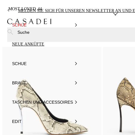
MOST LOVED
44
MELDEN SIE SICH FÜR UNSEREN NEWSLETTER AN UND E
SCHUE
Suche
NEUE ANKÜFTE
SCHUE
BRAUT
TASCHEN UND ACCESSOIRES
EDIT