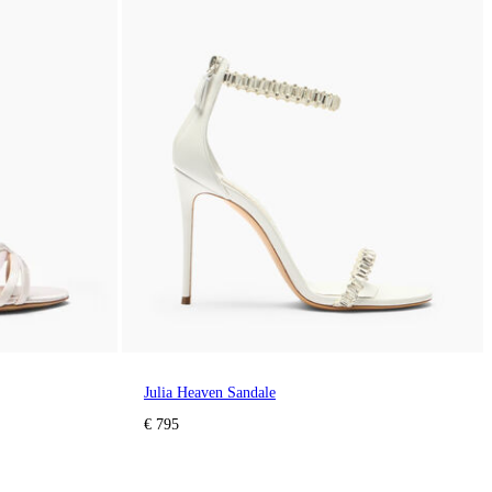
Julia Heaven Sandale
€ 795