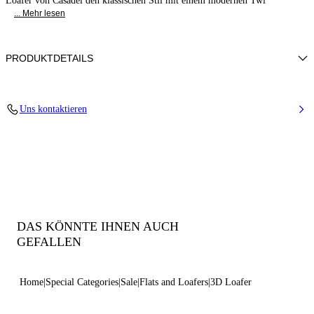
Loafer von Casadei den klassischen Stil mit einem modernen Twi
... Mehr lesen
PRODUKTDETAILS
100% Elastomerpolymer
Uns kontaktieren
100% Elastomerpolymer
Gummisohle
100% Hergestellt in Italien
Code: 1D328B0000FUTUA9999
DAS KÖNNTE IHNEN AUCH
GEFALLEN
Home
Special Categories
Sale
Flats and Loafers
3D Loafer