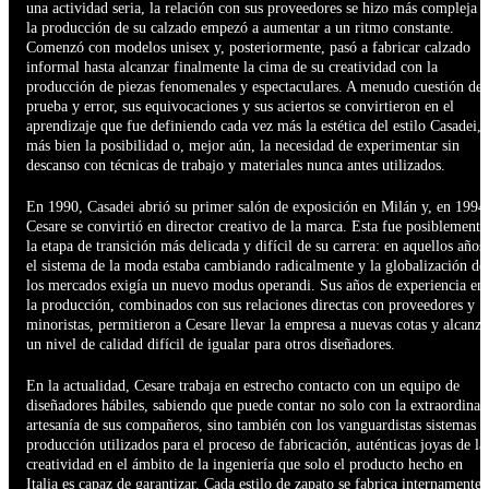
una actividad seria, la relación con sus proveedores se hizo más compleja y
la producción de su calzado empezó a aumentar a un ritmo constante.
Comenzó con modelos unisex y, posteriormente, pasó a fabricar calzado
informal hasta alcanzar finalmente la cima de su creatividad con la
producción de piezas fenomenales y espectaculares. A menudo cuestión de
prueba y error, sus equivocaciones y sus aciertos se convirtieron en el
aprendizaje que fue definiendo cada vez más la estética del estilo Casadei, 
más bien la posibilidad o, mejor aún, la necesidad de experimentar sin
descanso con técnicas de trabajo y materiales nunca antes utilizados.
En 1990, Casadei abrió su primer salón de exposición en Milán y, en 1994
Cesare se convirtió en director creativo de la marca. Esta fue posiblemente
la etapa de transición más delicada y difícil de su carrera: en aquellos años,
el sistema de la moda estaba cambiando radicalmente y la globalización de
los mercados exigía un nuevo modus operandi. Sus años de experiencia en
la producción, combinados con sus relaciones directas con proveedores y
minoristas, permitieron a Cesare llevar la empresa a nuevas cotas y alcanza
un nivel de calidad difícil de igualar para otros diseñadores.
En la actualidad, Cesare trabaja en estrecho contacto con un equipo de
diseñadores hábiles, sabiendo que puede contar no solo con la extraordinar
artesanía de sus compañeros, sino también con los vanguardistas sistemas d
producción utilizados para el proceso de fabricación, auténticas joyas de la
creatividad en el ámbito de la ingeniería que solo el producto hecho en
Italia es capaz de garantizar. Cada estilo de zapato se fabrica internamente 