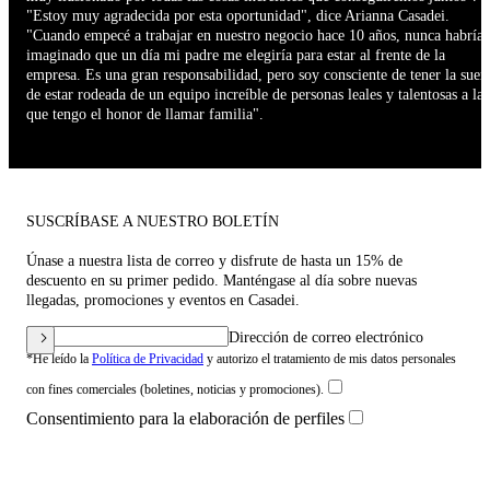
"Estoy muy agradecida por esta oportunidad", dice Arianna Casadei.
"Cuando empecé a trabajar en nuestro negocio hace 10 años, nunca habría
imaginado que un día mi padre me elegiría para estar al frente de la
empresa. Es una gran responsabilidad, pero soy consciente de tener la suer
de estar rodeada de un equipo increíble de personas leales y talentosas a las
que tengo el honor de llamar familia".
SUSCRÍBASE A NUESTRO BOLETÍN
Únase a nuestra lista de correo y disfrute de hasta un 15% de
descuento en su primer pedido. Manténgase al día sobre nuevas
llegadas, promociones y eventos en Casadei.
Dirección de correo electrónico
*He leído la
Política de Privacidad
y autorizo el tratamiento de mis datos personales
con fines comerciales (boletines, noticias y promociones).
Consentimiento para la elaboración de perfiles