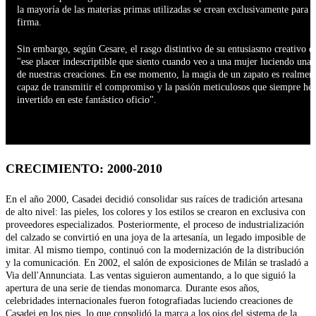
la mayoría de las materias primas utilizadas se crean exclusivamente para l
firma.
Sin embargo, según Cesare, el rasgo distintivo de su entusiasmo creativo e
"ese placer indescriptible que siento cuando veo a una mujer luciendo una
de nuestras creaciones. En ese momento, la magia de un zapato es realmen
capaz de transmitir el compromiso y la pasión meticulosos que siempre he
CRECIMIENTO: 2000-2010
En el año 2000, Casadei decidió consolidar sus raíces de tradición artesana
de alto nivel: las pieles, los colores y los estilos se crearon en exclusiva con
proveedores especializados. Posteriormente, el proceso de industrialización
del calzado se convirtió en una joya de la artesanía, un legado imposible de
imitar. Al mismo tiempo, continuó con la modernización de la distribución
y la comunicación. En 2002, el salón de exposiciones de Milán se trasladó a
Via dell'Annunciata. Las ventas siguieron aumentando, a lo que siguió la
apertura de una serie de tiendas monomarca. Durante esos años,
celebridades internacionales fueron fotografiadas luciendo creaciones de
Casadei en los pies, lo que consolidó la marca a los ojos del sistema de la