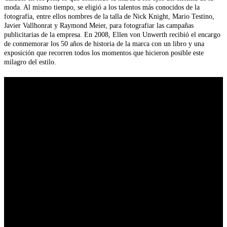
moda. Al mismo tiempo, se eligió a los talentos más conocidos de la
fotografía, entre ellos nombres de la talla de Nick Knight, Mario Testino,
Javier Vallhonrat y Raymond Meier, para fotografiar las campañas
publicitarias de la empresa. En 2008, Ellen von Unwerth recibió el encargo
de conmemorar los 50 años de historia de la marca con un libro y una
exposición que recorren todos los momentos que hicieron posible este
milagro del estilo.