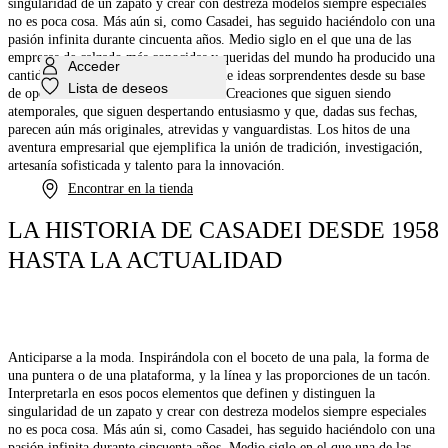
singularidad de un zapato y crear con destreza modelos siempre especiales
no es poca cosa. Más aún si, como Casadei, has seguido haciéndolo con una
pasión infinita durante cincuenta años. Medio siglo en el que una de las
empresas de calzado más conocidas y queridas del mundo ha producido una
Acceder
cantidad y una variedad considerable de ideas sorprendentes desde su base
Lista de deseos
de operaciones en San Mauro Pascoli. Creaciones que siguen siendo
atemporales, que siguen despertando entusiasmo y que, dadas sus fechas,
parecen aún más originales, atrevidas y vanguardistas. Los hitos de una
aventura empresarial que ejemplifica la unión de tradición, investigación,
artesanía sofisticada y talento para la innovación.
Encontrar en la tienda
LA HISTORIA DE CASADEI DESDE 1958
HASTA LA ACTUALIDAD
Anticiparse a la moda. Inspirándola con el boceto de una pala, la forma de
una puntera o de una plataforma, y la línea y las proporciones de un tacón.
Interpretarla en esos pocos elementos que definen y distinguen la
singularidad de un zapato y crear con destreza modelos siempre especiales
no es poca cosa. Más aún si, como Casadei, has seguido haciéndolo con una
pasión infinita durante cincuenta años. Medio siglo en el que una de las