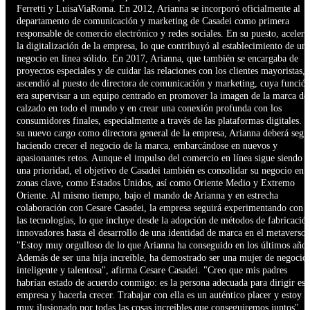
Ferretti y LuisaViaRoma. En 2012, Arianna se incorporó oficialmente al
departamento de comunicación y marketing de Casadei como primera
responsable de comercio electrónico y redes sociales. En su puesto, aceleró
la digitalización de la empresa, lo que contribuyó al establecimiento de un
negocio en línea sólido. En 2017, Arianna, que también se encargaba de
proyectos especiales y de cuidar las relaciones con los clientes mayoristas,
ascendió al puesto de directora de comunicación y marketing, cuya funció
era supervisar a un equipo centrado en promover la imagen de la marca de
calzado en todo el mundo y en crear una conexión profunda con los
consumidores finales, especialmente a través de las plataformas digitales. 
su nuevo cargo como directora general de la empresa, Arianna deberá segu
haciendo crecer el negocio de la marca, embarcándose en nuevos y
apasionantes retos. Aunque el impulso del comercio en línea sigue siendo
una prioridad, el objetivo de Casadei también es consolidar su negocio en
zonas clave, como Estados Unidos, así como Oriente Medio y Extremo
Oriente. Al mismo tiempo, bajo el mando de Arianna y en estrecha
colaboración con Cesare Casadei, la empresa seguirá experimentando con
las tecnologías, lo que incluye desde la adopción de métodos de fabricació
innovadores hasta el desarrollo de una identidad de marca en el metaverso.
"Estoy muy orgulloso de lo que Arianna ha conseguido en los últimos años
Además de ser una hija increíble, ha demostrado ser una mujer de negocio
inteligente y talentosa", afirma Cesare Casadei. "Creo que mis padres
habrían estado de acuerdo conmigo: es la persona adecuada para dirigir est
empresa y hacerla crecer. Trabajar con ella es un auténtico placer y estoy
muy ilusionado por todas las cosas increíbles que conseguiremos juntos".