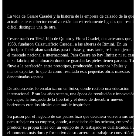
La vida de Cesare Casadei y la historia de la empresa de calzado de la que
actualmente es director creativo están tan estrechamente ligadas que resulta
difícil distinguir una de otra.
Cesare nació en 1962, hijo de Quinto y Flora Casadei, dos artesanos que, e
1958, fundaron Calzaturificio Casadei, a las afueras de Rímini. En un
principio, fabricaban sandalias para turistas y, más tarde, se introdujeron e
el mercado nacional e internacional. Para Cesare no hay límites: ni su casa,
ni su fábrica, ni el almacén donde se guardan las pieles tienen paredes. To
fluye a la perfección entre prototipos, producción, artesanos hábiles y
manos expertas, lo que da como resultado esas pequeñas obras maestras
denominadas zapatos.
De adolescente, lo escolarizaron en Suiza, donde recibió una educación
internacional. Eran los años setenta, una época de revolución e innovación:
los viajes, la búsqueda de la libertad y el deseo de descubrir nuevos
horizontes eran los ideales que más le inspiraban.
Su pasión por el negocio de sus padres hizo que decidiera volver a sus raíc
para trabajar en su empresa, donde, a mediados de los ochenta, empezó a
producir su propia línea con un equipo de 10 trabajadores cualificados. Fu
el momento más duro y formativo de su carrera: su trabajo se convirtió en