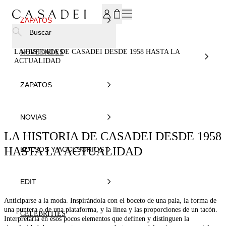
SUSCRÍBASE AHORA A NUESTRO BOLETÍN DE NOTICIAS P
ZAPATOS
Buscar
LA HISTORIA DE CASADEI DESDE 1958 HASTA LA
NOVEDADES
ACTUALIDAD
ZAPATOS
NOVIAS
LA HISTORIA DE CASADEI DESDE 1958
HASTA LA ACTUALIDAD
BOLSOS Y ACCESORIOS
EDIT
Anticiparse a la moda. Inspirándola con el boceto de una pala, la forma de
una puntera o de una plataforma, y la línea y las proporciones de un tacón.
CELEBRITIES
Interpretarla en esos pocos elementos que definen y distinguen la