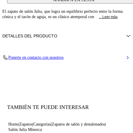
El zapato de salón Julia, que logra un equilibrio perfecto entre la forma
cónica y el tacón de aguja, es un clásico atemporal con
... Leer más
DETALLES DEL PRODUCTO
Piel de becerro
Ponerte en contacto con nosotros
100 % piel de cabritilla
Tacón de aguja revestido de piel de 100 mm/3,9 pulgadas.
100% Made In Italy
Código: 1F911W1001MINOR9999
TAMBIÉN TE PUEDE INTERESAR
Home
Zapatos
Categorías
Zapatos de salón y destalonados
Salón Julia Minorca