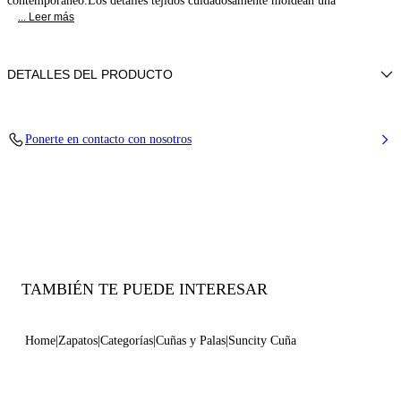
contemporáneo.Los detalles tejidos cuidadosamente moldean una
... Leer más
DETALLES DEL PRODUCTO
Tejido sintético
Ponerte en contacto con nosotros
45% Rayón 26% Poliéster 29% Algodón
Cuña 80 mm / 3,1 pulgadas
100% Fabricado en Italia
Código: 1M537B0801SUNCI2615
TAMBIÉN TE PUEDE INTERESAR
Home
Zapatos
Categorías
Cuñas y Palas
Suncity Cuña