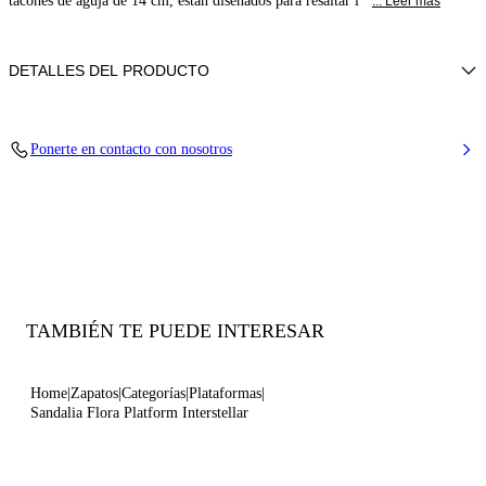
tacones de aguja de 14 cm, están diseñados para resaltar l
... Leer más
DETALLES DEL PRODUCTO
Tacón Blade en acero inoxidable. 120 mm/ 4,7 pulgadas.
Ponerte en contacto con nosotros
100% Hecho en Italia
Código: 1L091V1401INTER4415
TAMBIÉN TE PUEDE INTERESAR
Home
Zapatos
Categorías
Plataformas
Sandalia Flora Platform Interstellar