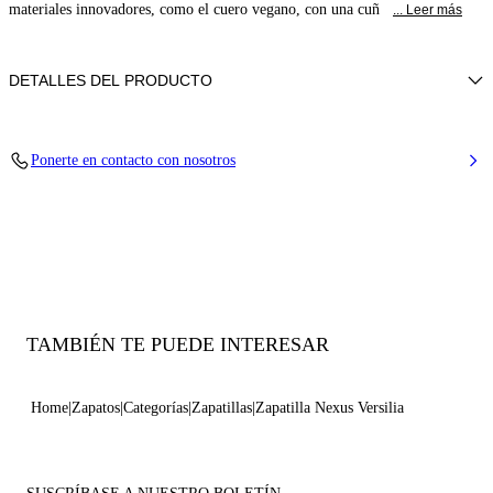
materiales innovadores, como el cuero vegano, con una cuñ
... Leer más
DETALLES DEL PRODUCTO
Cuero sintético trenzado
Ponerte en contacto con nosotros
50% Poliéster y 50% Becerro
Cuña ultraligera con logotipo Casadei en el exterior y logotipo C-chain
bajo la suela 70 mm / 2,7 pulgadas.
100% Fabricado en Italia
Código: 2X895U0701T02685315
TAMBIÉN TE PUEDE INTERESAR
Home
Zapatos
Categorías
Zapatillas
Zapatilla Nexus Versilia