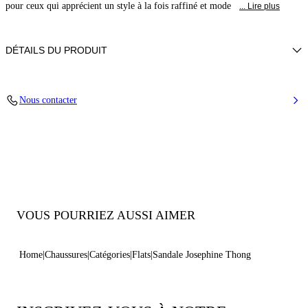
pour ceux qui apprécient un style à la fois raffiné et mode
... Lire plus
DÉTAILS DU PRODUIT
50% Polyuréthane et 50% Polyamide avec strass
Nous contacter
50% Polyamide et 50% Polyuréthane avec verre
Semelle en cuir.
100% Fabriqué en Italie
Code : 1N251B0101C2952A317
VOUS POURRIEZ AUSSI AIMER
Home
Chaussures
Catégories
Flats
Sandale Josephine Thong