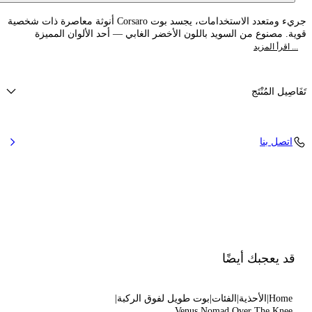
جريء ومتعدد الاستخدامات، يجسد بوت Corsaro أنوثة معاصرة ذات شخصية
قوية. مصنوع من السويد باللون الأخضر الغابي — أحد الألوان المميزة
... اقرأ المزيد
تَفَاصِيل المُنْتَج
سويد
اتصل بنا
100% جلد عجل
كعب 80 مم / 3.1 بوصة
بوتات بمقدمة مدببة
صنع بالكامل في إيطاليا
الرمز: 1T094C0801NOMAD6809
قد يعجبك أيضًا
Home
الأحذية
الفئات
بوت طويل لفوق الركبة
Venus Nomad Over The Knee