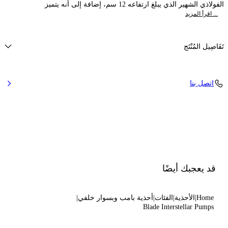
الفولاذي الشهير الذي يبلغ ارتفاعه 12 سم، إضافة إلى أنه يتميز
... اقرأ المزيد
تَفَاصِيل المُنْتَج
نسيج بتأثير عاكس
اتصل بنا
40% بوليستر و60% بولي يوريثان
كعب 'بليد' فولاذي مقاوم للصدأ. 120 ملم/ 4.7 بوصة.
100% Made In Italy
الرمز: 1F916W120MINTER4208
قد يعجبك أيضًا
Home
الأحذية
الفئات
أحذية بامب وبسوار خلفي
Blade Interstellar Pumps