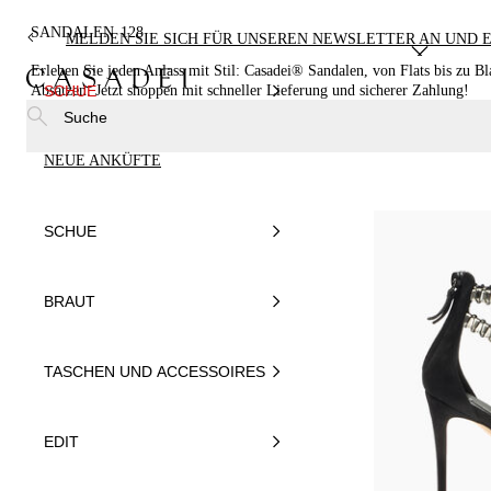
SANDALEN
128
MELDEN SIE SICH FÜR UNSEREN NEWSLETTER AN UND E
Erleben Sie jeden Anlass mit Stil: Casadei® Sandalen, von Flats bis zu Bl
Absätzen. Jetzt shoppen mit schneller Lieferung und sicherer Zahlung!
SCHUE
Suche
NEUE ANKÜFTE
SCHUE
BRAUT
TASCHEN UND ACCESSOIRES
EDIT