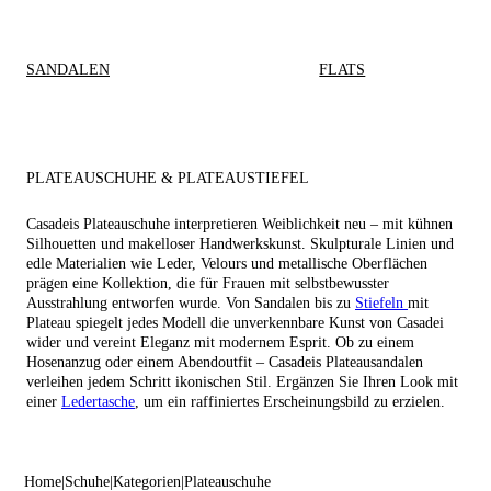
SANDALEN
FLATS
PLATEAUSCHUHE & PLATEAUSTIEFEL
Casadeis Plateauschuhe interpretieren Weiblichkeit neu – mit kühnen
Silhouetten und makelloser Handwerkskunst. Skulpturale Linien und
edle Materialien wie Leder, Velours und metallische Oberflächen
prägen eine Kollektion, die für Frauen mit selbstbewusster
Ausstrahlung entworfen wurde. Von Sandalen bis zu
Stiefeln
mit
Plateau spiegelt jedes Modell die unverkennbare Kunst von Casadei
wider und vereint Eleganz mit modernem Esprit. Ob zu einem
Hosenanzug oder einem Abendoutfit – Casadeis Plateausandalen
verleihen jedem Schritt ikonischen Stil. Ergänzen Sie Ihren Look mit
einer
Ledertasche
, um ein raffiniertes Erscheinungsbild zu erzielen.
Home
Schuhe
Kategorien
Plateauschuhe