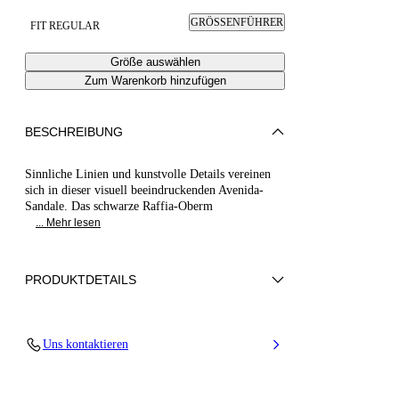
GRÖSSENFÜHRER
FIT REGULAR
Größe auswählen
Zum Warenkorb hinzufügen
BESCHREIBUNG
Sinnliche Linien und kunstvolle Details vereinen
sich in dieser visuell beeindruckenden Avenida-
Sandale. Das schwarze Raffia-Oberm
... Mehr lesen
PRODUKTDETAILS
Gewebtes Obermaterial
Uns kontaktieren
100% Polyester
Lederbezogener Absatz 100 mm / 3,9 Zoll.
100% Hergestellt in Italien