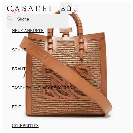
MELDEN SIE SICH FÜR UNSEREN NEWSLETTER AN UND ER
SCHUE
Suche
NEUE ANKÜFTE
SCHUE
BRAUT
TASCHEN UND ACCESSOIRES
EDIT
CELEBRITIES