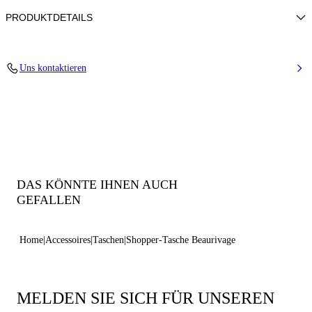
PRODUKTDETAILS
Bast und Kalbsleder
Uns kontaktieren
Länge 24,5 cm / Höhe 25,5 cm / Tiefe 14,5 cm / Riemchen ca. 75 cm
100% Made In Italy
Code: 3W380V0000BEAUR2615
DAS KÖNNTE IHNEN AUCH
GEFALLEN
Home
Accessoires
Taschen
Shopper-Tasche Beaurivage
MELDEN SIE SICH FÜR UNSEREN