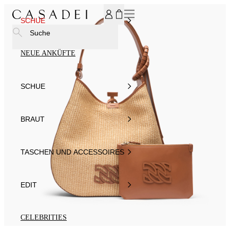
MELDEN SIE SICH FÜR UNSEREN NEWSLETTER AN UND ER
SCHUE
Suche
NEUE ANKÜFTE
SCHUE
BRAUT
TASCHEN UND ACCESSOIRES
EDIT
CELEBRITIES