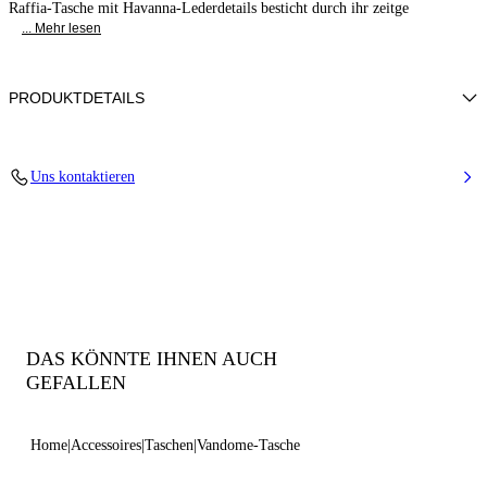
Raffia-Tasche mit Havanna-Lederdetails besticht durch ihr zeitge
... Mehr lesen
PRODUKTDETAILS
Geflochtener Raffiabast mit Details und Verzierungen aus Kalbsleder
Uns kontaktieren
50% Baumwolle + 48% Polyamid und Details aus 100% Kalbsleder
100% Hergestellt in Italien
Code: 3W500B0000VANDMB352
DAS KÖNNTE IHNEN AUCH
GEFALLEN
Home
Accessoires
Taschen
Vandome-Tasche