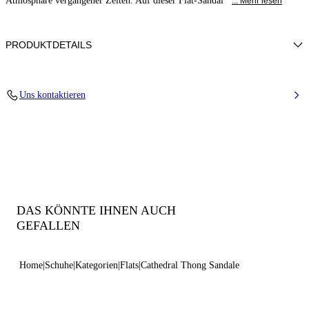
Atmosphäre vergangener Zeiten. Auf dieser Flat-Sandal
... Mehr lesen
PRODUKTDETAILS
100% Polyurethan
Uns kontaktieren
Ledersohle.
100% Hergestellt in Italien
Code: 1N249B0101CATHEZZZZ
DAS KÖNNTE IHNEN AUCH
GEFALLEN
Home
Schuhe
Kategorien
Flats
Cathedral Thong Sandale