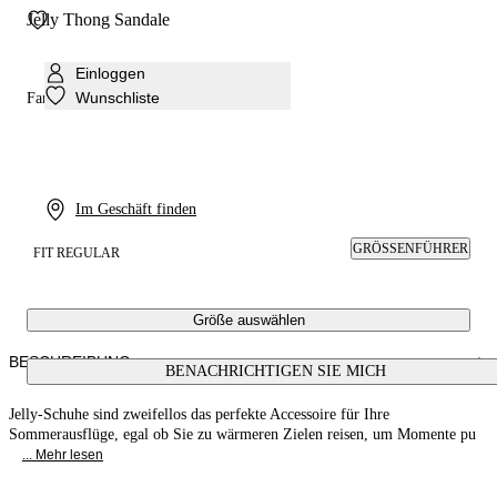
Jelly Thong Sandale
Einloggen
Wunschliste
Farbe:
Ice/sky bell
Im Geschäft finden
GRÖSSENFÜHRER
FIT REGULAR
Größe auswählen
BESCHREIBUNG
BENACHRICHTIGEN SIE MICH
Jelly-Schuhe sind zweifellos das perfekte Accessoire für Ihre
Sommerausflüge, egal ob Sie zu wärmeren Zielen reisen, um Momente pu
... Mehr lesen