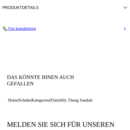
PRODUKTDETAILS
PVC
Uns kontaktieren
100% PVC
PVC-Sohle.
100% Hergestellt in Italien
Code: 2Y255J0101BHGLTC146
DAS KÖNNTE IHNEN AUCH
GEFALLEN
Home
Schuhe
Kategorien
Flats
Jelly Thong Sandale
MELDEN SIE SICH FÜR UNSEREN