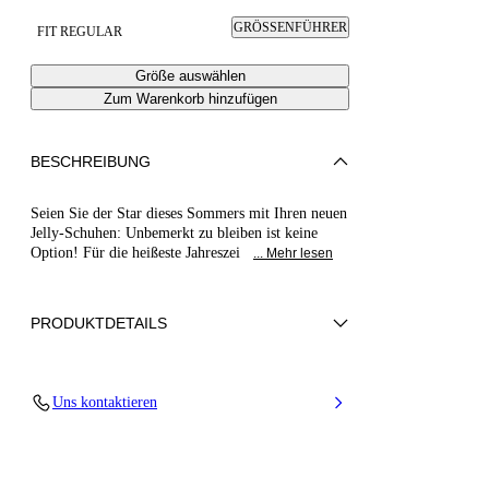
GRÖSSENFÜHRER
FIT REGULAR
Größe auswählen
Zum Warenkorb hinzufügen
BESCHREIBUNG
Seien Sie der Star dieses Sommers mit Ihren neuen
Jelly-Schuhen: Unbemerkt zu bleiben ist keine
Option! Für die heißeste Jahreszei
... Mehr lesen
PRODUKTDETAILS
PVC
Uns kontaktieren
100% PVC
PVC-Sohle.
100% Hergestellt in Italien