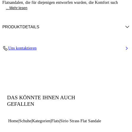
Flatsandalen, die für diejenigen entworfen wurden, die Komfort such
... Mehr lesen
PRODUKTDETAILS
Strass-Obermaterial
Uns kontaktieren
38% Polyamid, 32% Polyurethan und 30% TPU mit Glas
Gummisohle.
100% Hergestellt in Italien
Code: 1M507B0101C2964A317
DAS KÖNNTE IHNEN AUCH
GEFALLEN
Home
Schuhe
Kategorien
Flats
Sirio Strass Flat Sandale