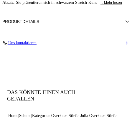
Absatz. Sie präsentieren sich in schwarzem Stretch-Kuns
... Mehr lesen
PRODUKTDETAILS
Öko-Veloursleder
Uns kontaktieren
100 % Polyester
Mit Wildleder bezogener Absatz: 100 mm/3,9 Zoll
100% Made In Italy
Code: 1T012Z1001ARCEU9000
DAS KÖNNTE IHNEN AUCH
GEFALLEN
Home
Schuhe
Kategorien
Overknee-Stiefel
Julia Overknee-Stiefel