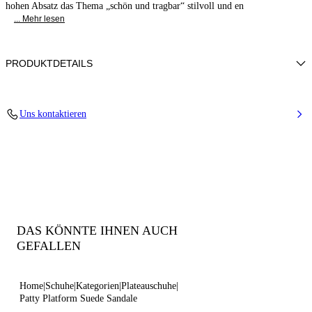
hohen Absatz das Thema „schön und tragbar“ stilvoll und en
... Mehr lesen
PRODUKTDETAILS
Wildleder (100% Kalbsleder)
Uns kontaktieren
100% Kalb
Absatz 130 mm / 5,1 Zoll, mit Wildleder bezogen. Bezogenes Plateau 40
mm / 1,6 Zoll.
100% Hergestellt in Italien
Code: 1L405A1301NOMAD2611
DAS KÖNNTE IHNEN AUCH
GEFALLEN
Home
Schuhe
Kategorien
Plateauschuhe
Patty Platform Suede Sandale