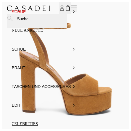
MELDEN SIE SICH FÜR UNSEREN NEWSLETTER AN UND ER
SCHUE
Suche
NEUE ANKÜFTE
SCHUE
BRAUT
TASCHEN UND ACCESSOIRES
EDIT
CELEBRITIES