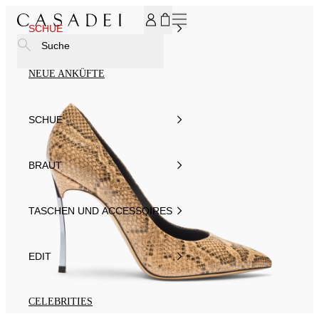
MELDEN SIE SICH FÜR UNSEREN NEWSLETTER AN UND ER
SCHUE
Suche
NEUE ANKÜFTE
SCHUE
BRAUT
TASCHEN UND ACCESSOIRES
EDIT
CELEBRITIES