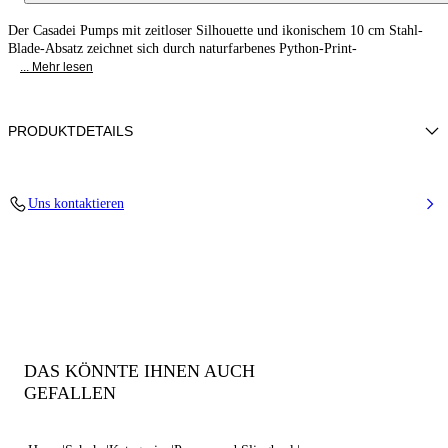
Der Casadei Pumps mit zeitloser Silhouette und ikonischem 10 cm Stahl-
Blade-Absatz zeichnet sich durch naturfarbenes Python-Print-
... Mehr lesen
PRODUKTDETAILS
Kalbsleder mit Python-Effekt-Print
Uns kontaktieren
100% Kalb
Blade-Absatz Aus Echtem Stahl 100 Mm / 3.9 Inches
Spitze Zehenpartie Pumps
100% Made In Italy
Code: 1F915W100MC30882804
DAS KÖNNTE IHNEN AUCH
GEFALLEN