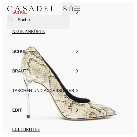
MELDEN SIE SICH FÜR UNSEREN NEWSLETTER AN UND ER
SCHUE
Suche
NEUE ANKÜFTE
SCHUE
BRAUT
TASCHEN UND ACCESSOIRES
EDIT
CELEBRITIES