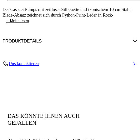
Der Casadei Pumps mit zeitloser Silhouette und ikonischem 10 cm Stahl-
Blade-Absatz zeichnet sich durch Python-Print-Leder in Rock-
... Mehr lesen
PRODUKTDETAILS
Kalbsleder mit Python-Effekt-Print
Uns kontaktieren
100% Kalb
Blade-Absatz Aus Echtem Stahl 100 Mm / 3.9 Inches
Spitze Zehenpartie Pumps
100% Made In Italy
Code: 1F915W100MC30889500
DAS KÖNNTE IHNEN AUCH
GEFALLEN