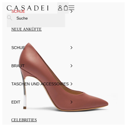
MELDEN SIE SICH FÜR UNSEREN NEWSLETTER AN UND ER
SCHUE
Suche
NEUE ANKÜFTE
SCHUE
BRAUT
TASCHEN UND ACCESSOIRES
EDIT
CELEBRITIES