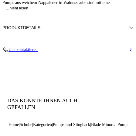
Pumps aus weichem Nappaleder in Walnussfarbe sind mit eine
... Mehr lesen
PRODUKTDETAILS
Nappa
Uns kontaktieren
100% Zicklein
Blade-Absatz aus echtem Stahl 100 mm / 3,9 Zoll.
100% Hergestellt in Italien
Code: 1F915W100MC11553107
DAS KÖNNTE IHNEN AUCH
GEFALLEN
Home
Schuhe
Kategorien
Pumps und Slingback
Blade Minorca Pump