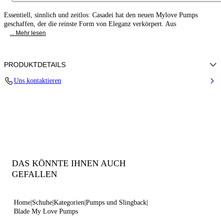
Essentiell, sinnlich und zeitlos: Casadei hat den neuen Mylove Pumps
geschaffen, der die reinste Form von Eleganz verkörpert. Aus
... Mehr lesen
PRODUKTDETAILS
Uns kontaktieren
Lackleder
100% Kalb
Blade-Absatz Aus Echtem Stahl 100 Mm / 3.9 Inches
Spitze Zehenpartie Pumps
100% Made In Italy
Code: 1F074C100MC14449000
DAS KÖNNTE IHNEN AUCH
GEFALLEN
Home
Schuhe
Kategorien
Pumps und Slingback
Blade My Love Pumps