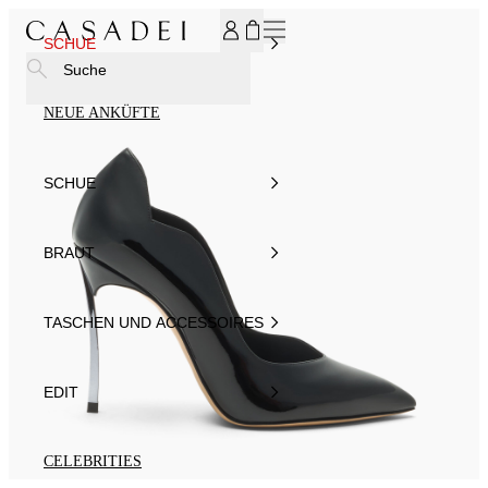
MELDEN SIE SICH FÜR UNSEREN NEWSLETTER AN UND ER
SCHUE
Suche
NEUE ANKÜFTE
SCHUE
BRAUT
TASCHEN UND ACCESSOIRES
EDIT
CELEBRITIES