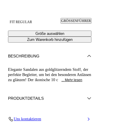
GRÖSSENFÜHRER
FIT REGULAR
Größe auswählen
Zum Warenkorb hinzufügen
BESCHREIBUNG
Elegante Sandalen aus goldglitzerndem Stoff, der
perfekte Begleiter, um bei den besonderen Anlässen
zu glänzen! Der ikonische 10 c
... Mehr lesen
PRODUKTDETAILS
Ultrafeiner Glitter mit Mikro-Diamant-
Uns kontaktieren
Überdruck