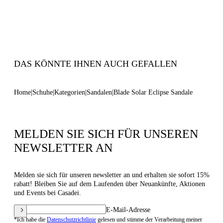
38% Polyamid, 32% Polyurethan und 30%
Thermoplastisches Polyurethan
Ultraleichter Keilabsatz mit Casadei-Logo außen
und C-Chain-Logo unter der Sohle 70 mm / 2,7
Zoll.
100% Hergestellt in Italien
DAS KÖNNTE IHNEN AUCH GEFALLEN
Code: 1L413B100MC26271200
Home
Schuhe
Kategorien
Sandalen
Blade Solar Eclipse Sandale
MELDEN SIE SICH FÜR UNSEREN
NEWSLETTER AN
Melden sie sich für unseren newsletter an und erhalten sie sofort 15%
rabatt! Bleiben Sie auf dem Laufenden über Neuankünfte, Aktionen
und Events bei Casadei.
E-Mail-Adresse
*Ich habe die
Datenschutzrichtlinie
gelesen und stimme der Verarbeitung meiner