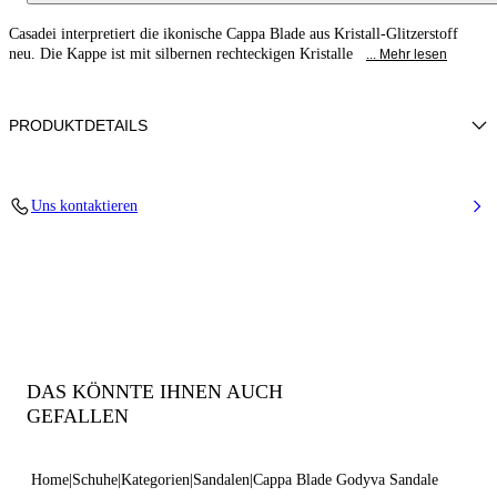
Casadei interpretiert die ikonische Cappa Blade aus Kristall-Glitzerstoff
neu. Die Kappe ist mit silbernen rechteckigen Kristalle
... Mehr lesen
PRODUKTDETAILS
Mini-Strassbrosche mit Glitzerstoff
Uns kontaktieren
50% Glas+50% Polyester und 38% Polyamid, 32% Polyurethan und
30% Thermoplastisches Polyurethan
Blade-Absatz Aus Echtem Stahl 100 Mm / 3.9 Inches
Offene Runde Zehenpartie Sandale
100% Made In Italy
Code: 1L481C100MC3073A905
DAS KÖNNTE IHNEN AUCH
GEFALLEN
Home
Schuhe
Kategorien
Sandalen
Cappa Blade Godyva Sandale