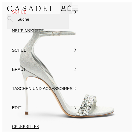
MELDEN SIE SICH FÜR UNSEREN NEWSLETTER AN UND ER
SCHUE
Suche
NEUE ANKÜFTE
SCHUE
BRAUT
TASCHEN UND ACCESSOIRES
EDIT
CELEBRITIES