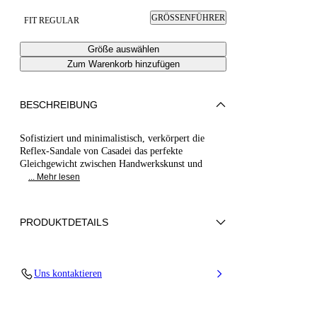
GRÖSSENFÜHRER
FIT REGULAR
Größe auswählen
Zum Warenkorb hinzufügen
BESCHREIBUNG
Sofistiziert und minimalistisch, verkörpert die
Reflex-Sandale von Casadei das perfekte
Gleichgewicht zwischen Handwerkskunst und
... Mehr lesen
PRODUKTDETAILS
Kalbsleder
Uns kontaktieren
50% Kalb und 50% Polyurethan
Blockabsatz mit Reflex-Nickel-Beschichtung 50
mm / 2 Zoll.