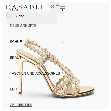
MELDEN SIE SICH FÜR UNSEREN NEWSLETTER AN UND ER
SCHUE
Suche
NEUE ANKÜFTE
SCHUE
BRAUT
TASCHEN UND ACCESSOIRES
EDIT
CELEBRITIES