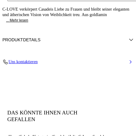
C-LOVE verkörpert Casadeis Liebe zu Frauen und bleibt seiner eleganten
und ätherischen Vision von Weiblichkeit treu. Aus goldlamin
... Mehr lesen
PRODUKTDETAILS
Leder mit Farbeffekt auf Wasserbasis
Uns kontaktieren
100% Zicklein
Wildlederbezogener Absatz 80mm / 3.1 Inches
Spitze Zehenpartie Pumps
100% Made In Italy
Code: 1L488C1001C3077A863
DAS KÖNNTE IHNEN AUCH
GEFALLEN