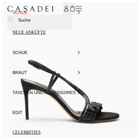
MELDEN SIE SICH FÜR UNSEREN NEWSLETTER AN UND ER
SCHUE
Suche
NEUE ANKÜFTE
SCHUE
BRAUT
TASCHEN UND ACCESSOIRES
EDIT
CELEBRITIES