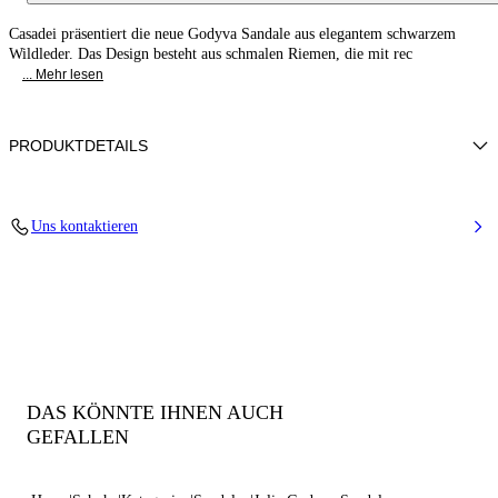
Casadei präsentiert die neue Godyva Sandale aus elegantem schwarzem
Wildleder. Das Design besteht aus schmalen Riemen, die mit rec
... Mehr lesen
PRODUKTDETAILS
Mini-Strass-Schuhe mit Wildleder
Uns kontaktieren
50% Glas +50% Polyester mit 100% Zicklein
Wildlederbezogener Absatz 80mm / 3.1 Inches
Offene Runde Zehenpartie Sandale
100% Made In Italy
Code: 1L483C0801C30729000
DAS KÖNNTE IHNEN AUCH
GEFALLEN