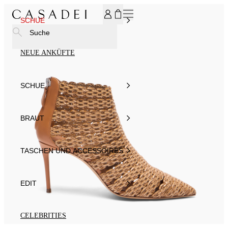
MELDEN SIE SICH FÜR UNSEREN NEWSLETTER AN UND ER
SCHUE
Suche
NEUE ANKÜFTE
SCHUE
BRAUT
TASCHEN UND ACCESSOIRES
EDIT
CELEBRITIES