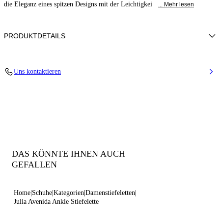
die Eleganz eines spitzen Designs mit der Leichtigkei
... Mehr lesen
PRODUKTDETAILS
Gewebtes Obermaterial
Uns kontaktieren
100% Polyester
Lederbezogener Absatz 80 mm / 3,1 Zoll.
100% Hergestellt in Italien
Code: 1H067B0801C29412804
DAS KÖNNTE IHNEN AUCH
GEFALLEN
Home
Schuhe
Kategorien
Damenstiefeletten
Julia Avenida Ankle Stiefelette