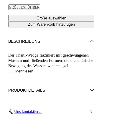
GRÖSSENFÜHRER
Größe auswählen
Zum Warenkorb hinzufügen
BESCHREIBUNG
Der Thaiti-Wedge fasziniert mit geschwungenen
Mustern und fließenden Formen, die die natürliche
Bewegung des Wassers widerspiegel
... Mehr lesen
PRODUKTDETAILS
Synthetisches Gewebe
Uns kontaktieren
35% Polyurethan + 15% Polyester und 50%
Jute
Absatz 20 mm / 0,79 Zoll