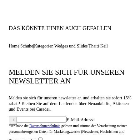
100% Hergestellt in Italien
Code: 1M571B0201TAHTI2403
DAS KÖNNTE IHNEN AUCH GEFALLEN
Home
Schuhe
Kategorien
Wedges und Slides
Thaiti Keil
MELDEN SIE SICH FÜR UNSEREN
NEWSLETTER AN
Melden sie sich für unseren newsletter an und erhalten sie sofort 15%
rabatt! Bleiben Sie auf dem Laufenden über Neuankünfte, Aktionen
und Events bei Casadei.
E-Mail-Adresse
*Ich habe die
Datenschutzrichtlinie
gelesen und stimme der Verarbeitung meiner
personenbezogenen Daten für Marketingzwecke (Newsletter, Nachrichten und