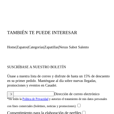
Cuña Ultraligera Con Logo Casadei En El
Exterior Y Logo C-Chain Bajo La Suela De
70 Mm / 2,7 In.
100% Made In Italy
Código: 2X067J0701SALEN9999
TAMBIÉN TE PUEDE INTERESAR
Home
Zapatos
Categorías
Zapatillas
Nexus Sabot Salento
SUSCRÍBASE A NUESTRO BOLETÍN
Únase a nuestra lista de correo y disfrute de hasta un 15% de descuento
en su primer pedido. Manténgase al día sobre nuevas llegadas,
promociones y eventos en Casadei.
Dirección de correo electrónico
*He leído la
Política de Privacidad
y autorizo el tratamiento de mis datos personales
con fines comerciales (boletines, noticias y promociones).
Consentimiento para la elaboración de perfiles