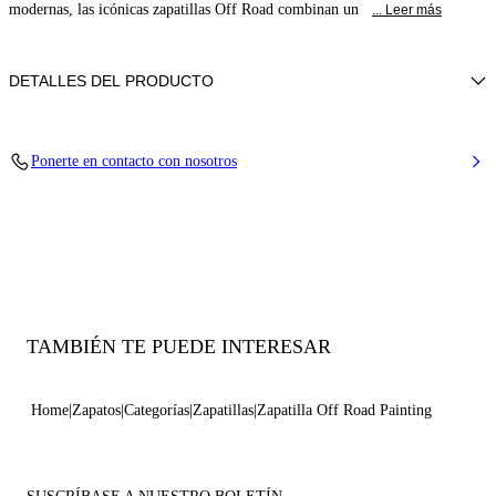
modernas, las icónicas zapatillas Off Road combinan un
... Leer más
DETALLES DEL PRODUCTO
Piel de becerro
Ponerte en contacto con nosotros
100% Becerro
Suela de goma oversize 20 mm / 0,7 pulgadas con cadena en
bajorrelieve.
100% Fabricado en Italia
Código: 2X117B0201C29935204
TAMBIÉN TE PUEDE INTERESAR
Home
Zapatos
Categorías
Zapatillas
Zapatilla Off Road Painting