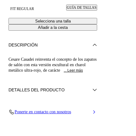
GUÍA DE TALLAS
FIT REGULAR
Selecciona una talla
Añadir a la cesta
DESCRIPCIÓN
Cesare Casadei reinventa el concepto de los zapatos
de salón con esta versión escultural en charol
metálico ultra-rojo, de carácte
... Leer más
DETALLES DEL PRODUCTO
Charol
Ponerte en contacto con nosotros
100% Becerro
Tacón Blade en acero real 100 mm / 3,9
pulgadas.
100% Fabricado en Italia