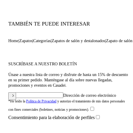
Código: 1H052B100MC29243614
TAMBIÉN TE PUEDE INTERESAR
Home
Zapatos
Categorías
Zapatos de salón y destalonados
Zapato de salón
SUSCRÍBASE A NUESTRO BOLETÍN
Únase a nuestra lista de correo y disfrute de hasta un 15% de descuento
en su primer pedido. Manténgase al día sobre nuevas llegadas,
promociones y eventos en Casadei.
Dirección de correo electrónico
*He leído la
Política de Privacidad
y autorizo el tratamiento de mis datos personales
con fines comerciales (boletines, noticias y promociones).
Consentimiento para la elaboración de perfiles