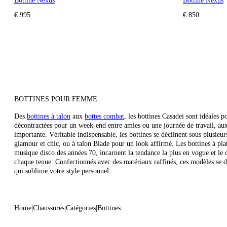
Bottine Nexus
Bottine Nexus
€ 995
€ 850
BOTTINES POUR FEMME
Des
bottines à talon
aux
bottes combat
, les bottines Casadei sont idéales p
décontractées pour un week-end entre amies ou une journée de travail, aux
importante. Véritable indispensable, les bottines se déclinent sous plusieur
glamour et chic, ou à talon Blade pour un look affirmé. Les bottines à plat
musique disco des années 70, incarnent la tendance la plus en vogue et le 
chaque tenue. Confectionnés avec des matériaux raffinés, ces modèles se di
qui sublime votre style personnel.
Home
Chaussures
Catégories
Bottines