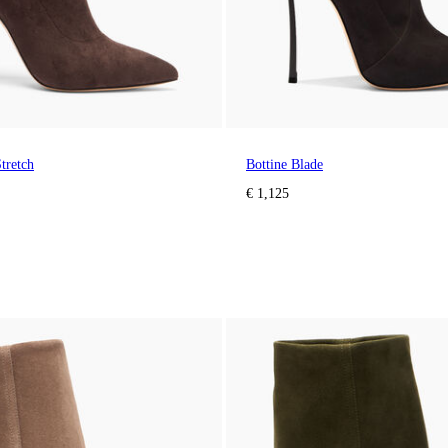
tretch
Bottine Blade
€ 1,125