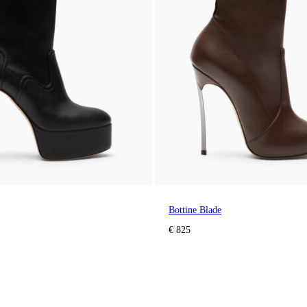
Bottine Blade
€ 825