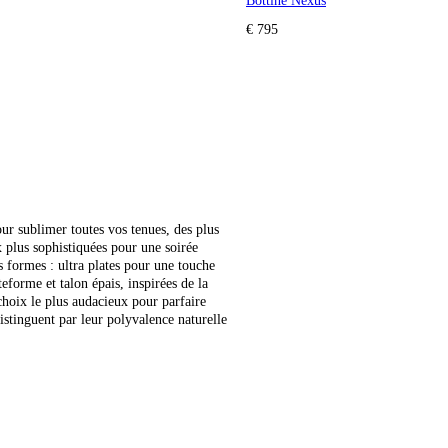
Bottine Nexus
€ 795
our sublimer toutes vos tenues, des plus
 plus sophistiquées pour une soirée
s formes : ultra plates pour une touche
eforme et talon épais, inspirées de la
choix le plus audacieux pour parfaire
stinguent par leur polyvalence naturelle