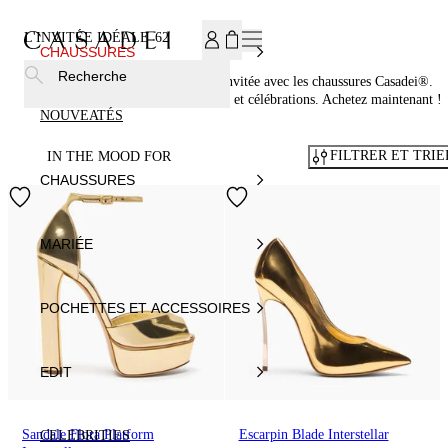
INSCRIVEZ-VOUS À NOTRE NEWSLETTER ET BÉNÉFICIEZ
L'INVITÉE IDÉALE
62
CHAUSSURES
Recherche
Ne passez pas inaperçue en tant qu'invitée avec les chaussures Casadei®.
Parfaites pour toutes vos cérémonies et célébrations. Achetez maintenant !
NOUVEATÉS
FILTRER ET TRIE
IN THE MOOD FOR
CHAUSSURES
MARIÉE
POCHETTES ET ACCESSOIRES
EDIT
Sandale Flora Platform
Escarpin Blade Interstellar
CELEBRITIES