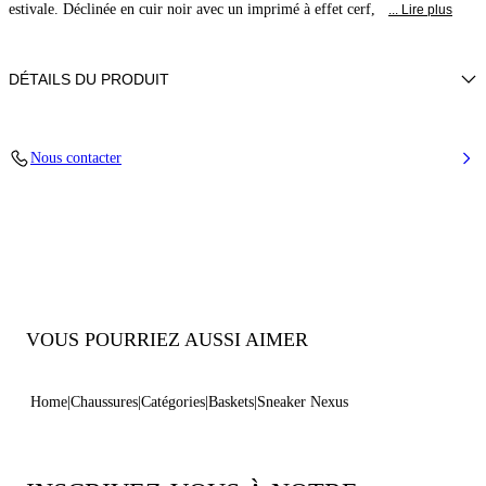
estivale. Déclinée en cuir noir avec un imprimé à effet cerf,
... Lire plus
DÉTAILS DU PRODUIT
Cuir
Nous contacter
Semelle de Chaussure en Caoutchouc de 70mm / 2.7 Pouces
100% Made In Italy
Code : 2X894U0701SALEN9999
VOUS POURRIEZ AUSSI AIMER
Home
Chaussures
Catégories
Baskets
Sneaker Nexus