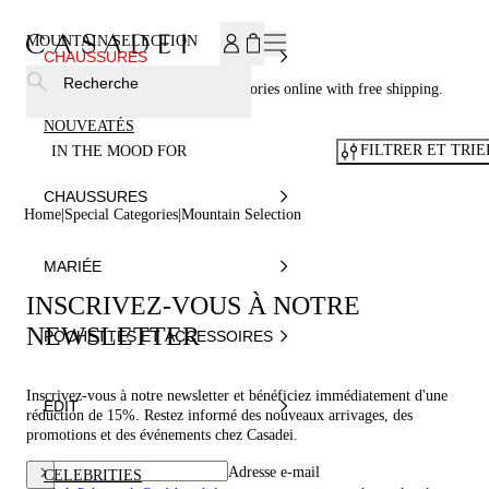
INSCRIVEZ-VOUS À NOTRE NEWSLETTER ET BÉNÉFICIEZ
MOUNTAIN SELECTION
CHAUSSURES
Recherche
Casadei® - Shop your luxury accessories online with free shipping.
NOUVEATÉS
FILTRER ET TRIE
IN THE MOOD FOR
CHAUSSURES
Home
Special Categories
Mountain Selection
MARIÉE
INSCRIVEZ-VOUS À NOTRE
NEWSLETTER
POCHETTES ET ACCESSOIRES
Inscrivez-vous à notre newsletter et bénéficiez immédiatement d'une
EDIT
réduction de 15%. Restez informé des nouveaux arrivages, des
promotions et des événements chez Casadei.
Adresse e-mail
CELEBRITIES