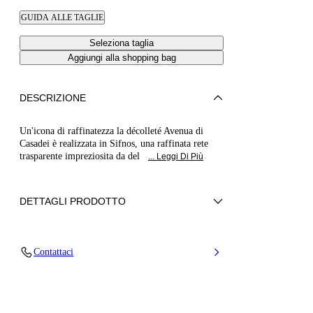
GUIDA ALLE TAGLIE
Seleziona taglia
Aggiungi alla shopping bag
DESCRIZIONE
Un'icona di raffinatezza la décolleté Avenua di
Casadei è realizzata in Sifnos, una raffinata rete
trasparente impreziosita da del
... Leggi Di Più
DETTAGLI PRODOTTO
Nylon + pelle di vitello
Contattaci
70% Poliestere e 30% Nylon
Tacco 80 mm / 3.1 Inches
100% Made In Italy