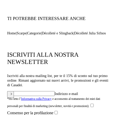
Codice: 1F048B0801C29329999
TI POTREBBE INTERESSARE ANCHE
Home
Scarpe
Categorie
Décolleté e Slingback
Décolleté Julia Sifnos
ISCRIVITI ALLA NOSTRA
NEWSLETTER
Iscriviti alla nostra mailing list, per te il 15% di sconto sul tuo primo
ordine. Rimani aggiornato sui nuovi arrivi, le promozioni e gli eventi
di Casadei.
Indirizzo e-mail
*Ho letto l’
Informativa sulla Privacy
e acconsento al trattamento dei miei dati
personali per finalità di marketing (newsletter, novità e promozioni).
Consenso per la profilazione