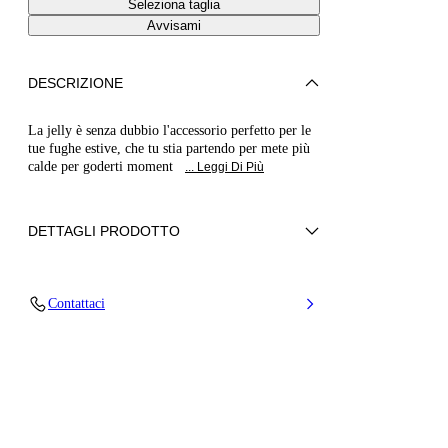
Seleziona taglia
Avvisami
DESCRIZIONE
La jelly è senza dubbio l'accessorio perfetto per le
tue fughe estive, che tu stia partendo per mete più
calde per goderti moment
... Leggi Di Più
DETTAGLI PRODOTTO
PVC
Contattaci
100% PVC
Fondo in PVC.
100% Made in Italy
Codice: 2Y269B0101BEAPE9000