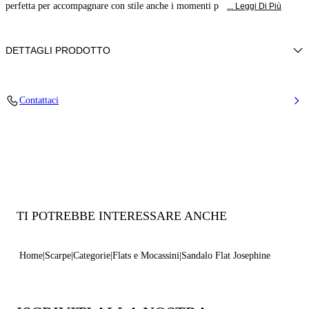
perfetta per accompagnare con stile anche i momenti p
... Leggi Di Più
DETTAGLI PRODOTTO
Tessuto a rete
Contattaci
50% Poliammide e 50% Poliuretano con vetro
Fondo in pelle.
100% Made in Italy
Codice: 1M524B0101C2955C134
TI POTREBBE INTERESSARE ANCHE
Home
Scarpe
Categorie
Flats e Mocassini
Sandalo Flat Josephine