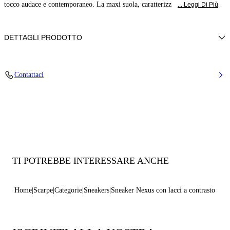
tocco audace e contemporaneo. La maxi suola, caratterizz
... Leggi Di Più
DETTAGLI PRODOTTO
Pelle di vitello
Contattaci
100% Vitello
Zeppa ultraleggera con logo Casadei all’esterno e logo C-chain sotto la
suola da 70 mm / 2,7 pollici.
100% Made in Italy
Codice: 2X094B0701C29869999
TI POTREBBE INTERESSARE ANCHE
Home
Scarpe
Categorie
Sneakers
Sneaker Nexus con lacci a contrasto