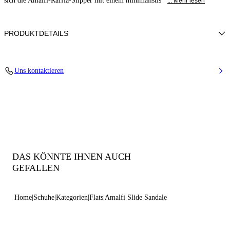
sich die Amalfi-Raffia-Slipper mit einem minimalistis
... Mehr lesen
PRODUKTDETAILS
Geflochtener Raffiabast und Lederschnur
Uns kontaktieren
52% Baumwolle und 48% Polyamid mit Schnur aus 100% Kalbsleder
Ledersohle
100% Hergestellt in Italien
Code: 1M565B0101AMLFSMULO
DAS KÖNNTE IHNEN AUCH
GEFALLEN
Home
Schuhe
Kategorien
Flats
Amalfi Slide Sandale